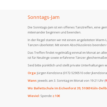
Sonntags-Jam
Die Sonntags-Jam ist ein offenes Tanztreffen, eine ge
miteinander beginnen und beenden.
In der Regel starten wir mit einem angeleiteten Warm-
Tanzen überleitet. Mit einem Abschlusskreis beenden 
Das Treffen findet regelmäßig einmal im Monat an alle
ist für Neulinge sowie erfahrene Tänzer gleichermaße
Seid bitte pünktlich und stellt private Unterhaltungen 
Orga:
Jürgen Kendziora (0172-5290510 oder jkendzio
Wann:
jeweils am 3. Sonntag im Monat von 19-21 Uhr (
!
Wo:
Ballettschule Im Eichenforst 39, 51069 Köln-Dell
Wieviel:
Spende
≥ 10€